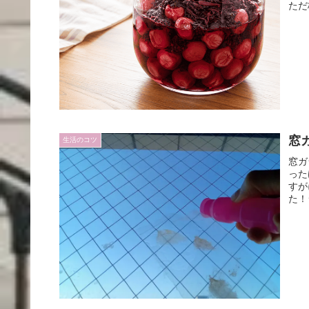
ただ
窓
生活のコツ
窓ガ
った
すが
た！