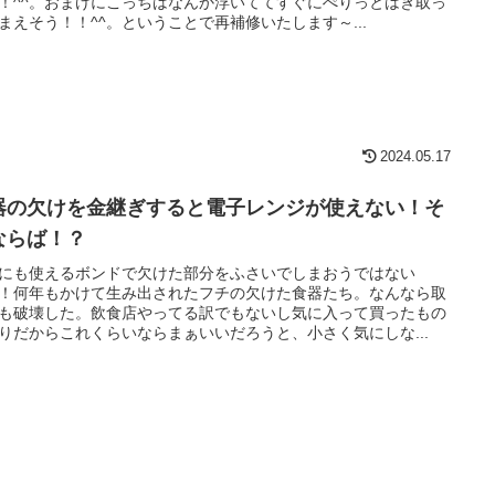
！^^。おまけにこっちはなんか浮いててすぐにぺりっとはぎ取っ
まえそう！！^^。ということで再補修いたします～...
2024.05.17
器の欠けを金継ぎすると電子レンジが使えない！そ
ならば！？
にも使えるボンドで欠けた部分をふさいでしまおうではない
！何年もかけて生み出されたフチの欠けた食器たち。なんなら取
も破壊した。飲食店やってる訳でもないし気に入って買ったもの
りだからこれくらいならまぁいいだろうと、小さく気にしな...