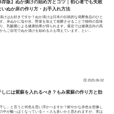
保存版】ぬか漬けの始め方とコツ｜初心者でも失敗
ないぬか床の作り方・お手入れ方法
漬けはお好きですか？ぬか漬けは日本の伝統的な発酵食品のひと
す。米ぬかに塩や水、野菜を加えて発酵させることで独特の旨味
り、乳酸菌による健康効果が得られます。最近では健康志向の高
からご自宅でぬか漬けを始める人も増えています。とい...
2025.06.02
干しには紫蘇を入れるべき？もみ紫蘇の作り方と効
干し」と言うと何色を思い浮かべますか？鮮やかな赤色を想像し
の中が酸っぱくなっている＞＜人も多いかと思われますが、実は