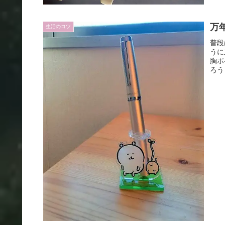
万
生活のコツ
普段
うに
胸ポ
ろう