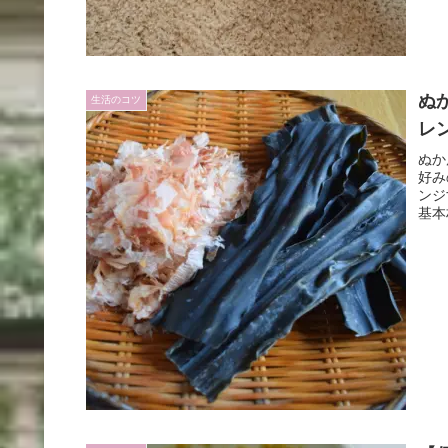
ぬ
生活のコツ
レ
ぬか
好み
ンジ
基本