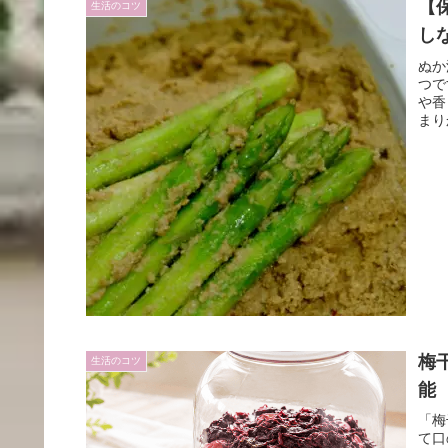
【
生活のコツ
し
ぬか
つで
や香
まり
梅
生活のコツ
能
「梅
て口