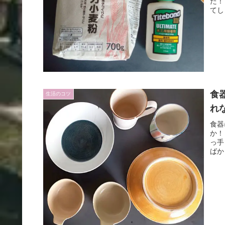
た！
てし
食
生活のコツ
れ
食器
か！
っ手
ばか