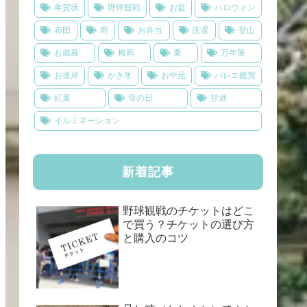
年賀状
野球観戦
お盆
ハロウィン
布団
雨
お弁当
洗濯
登山
お歳暮
梅雨
栗
万年筆
お彼岸
かき氷
お中元
バレエ鑑賞
紅葉
母の日
甘酒
イルミネーション
新着記事
野球観戦のチケットはどこ
で買う？チケットの選び方
と購入のコツ