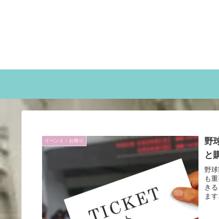
野
イベント・お祭り
と
野球
も重
きる
ます