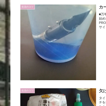
カ
生活のコツ
■万
始め
PR
サイ
欠
生活のコツ
タイ
チを