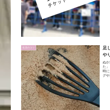
足
生活のコツ
や
ぬか
た」
時に
グや