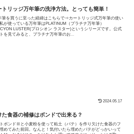
ートリッジ万年筆の洗浄方法。とっても簡単！
年筆を買うに至った経緯はこちらで⇒カートリッジ式万年筆の使い
私が使っている万年筆はPLATINUM（プラチナ万年筆）
OCYON LUSTER(プロシオン ラスター)というシリーズです。公式
トを見てみると、プラチナ万年筆のお...
2024.05.17
けた食器の補修はボンドで出来る？
トボンドⅢと小麦粉を使って粘土（パテ）を作り欠けた食器のフ
埋めてみた前回。なんと！気付いたら埋めたパテがどっかいって