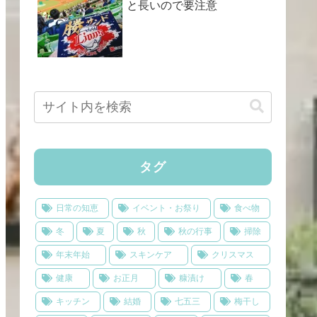
と長いので要注意
タグ
日常の知恵
イベント・お祭り
食べ物
冬
夏
秋
秋の行事
掃除
年末年始
スキンケア
クリスマス
健康
お正月
糠漬け
春
キッチン
結婚
七五三
梅干し