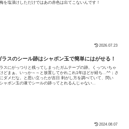
梅を塩漬けしただけではあの赤色は出てこないんです！
2026.07.23
ガラスのシール跡はシャボン玉で簡単にはがせる！
ラスにがっつりと残ってしまったガムテープの跡。くっついちゃ
けどまぁ、いっか～～と放置してかれこれ1年ほどが経ち…^^；さ
にダメだな。と思い立ったが吉日 剥がし方を調べていて、閃い
シャボン玉の液でシールの跡ってとれるんじゃない...
2024.08.07